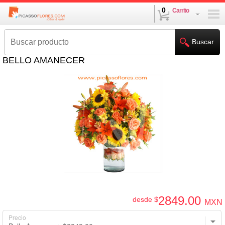
0
Carrito
Buscar
BELLO AMANECER
2849
.00
desde $
MXN
Precio