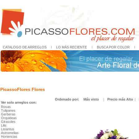
CATALOGO DE ARREGLOS
I
LO MÁS RECIENTE
I
BUSCA POR COLOR
I
PicassoFlores Flores
Ordenado por:
Más visto
|
Precio más Alto
|
Ver solo arreglos con:
Rosas
Tulipanes
Gerberas
Orquideas
Girasoles
Lilis
Lisiantus
Astromelias
Hortencias