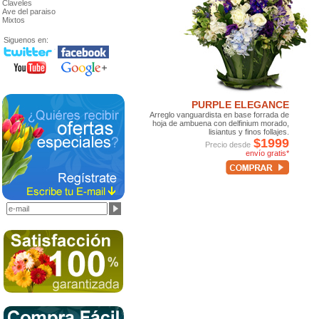
Claveles
Ave del paraiso
Mixtos
Siguenos en:
PURPLE ELEGANCE
Arreglo vanguardista en base forrada de
hoja de ambuena con delfinium morado,
lisiantus y finos follajes.
$1999
Precio desde
envío gratis*