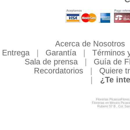
Acerca de Nosotros
Entrega
|
Garantía
|
Términos y
Sala de prensa
|
Guía de F
Recordatorios
|
Quiere tr
|
¿Te int
Florerias PicassoFlor
Florerias en Mexico Picas
Rubens 57 B , Col. San